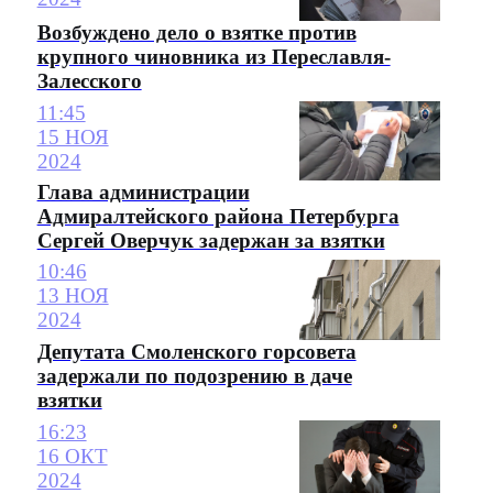
Возбуждено дело о взятке против
крупного чиновника из Переславля-
Залесского
11:45
15 НОЯ
2024
Глава администрации
Адмиралтейского района Петербурга
Сергей Оверчук задержан за взятки
10:46
13 НОЯ
2024
Депутата Смоленского горсовета
задержали по подозрению в даче
взятки
16:23
16 ОКТ
2024