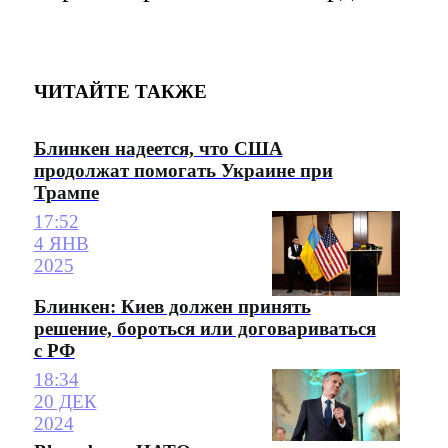
ЧИТАЙТЕ ТАКЖЕ
Блинкен надеется, что США
продолжат помогать Украине при
Трампе
17:52
4 ЯНВ
2025
Блинкен: Киев должен принять
решение, бороться или договариваться
с РФ
18:34
20 ДЕК
2024