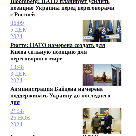
Bloomberg: НАТО планирует усилить
позицию Украины перед переговорами
с Россией
06:09
5 ДЕК
2024
Рютте: НАТО намерена создать для
Киева сильную позицию для
переговоров о мире
13:48
3 ДЕК
2024
Администрация Байдена намерена
поддерживать Украину до последнего
дня
21:38
26 НОЯ
2024