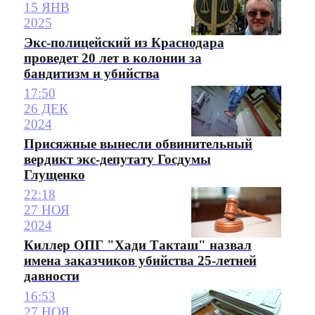
15 ЯНВ
2025
Экс-полицейский из Краснодара
проведет 20 лет в колонии за
бандитизм и убийства
17:50
26 ДЕК
2024
Присяжные вынесли обвинительный
вердикт экс-депутату Госдумы
Глущенко
22:18
27 НОЯ
2024
Киллер ОПГ "Хади Такташ" назвал
имена заказчиков убийства 25-летней
давности
16:53
27 НОЯ