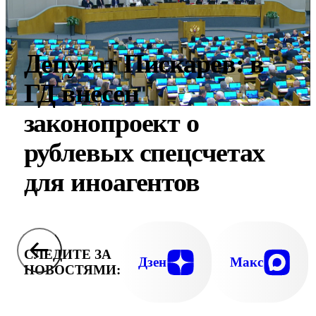
Депутат Пискарев: в
ГД внесен
законопроект о
рублевых спецсчетах
для иноагентов
СЛЕДИТЕ ЗА
Дзен
Макс
НОВОСТЯМИ: