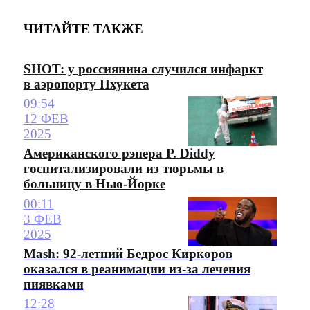
ЧИТАЙТЕ ТАКЖЕ
SHOT: у россиянина случился инфаркт
в аэропорту Пхукета
09:54
12 ФЕВ
2025
Американского рэпера P. Diddy
госпитализировали из тюрьмы в
больницу в Нью-Йорке
00:11
3 ФЕВ
2025
Mash: 92-летний Бедрос Киркоров
оказался в реанимации из-за лечения
пиявками
12:28