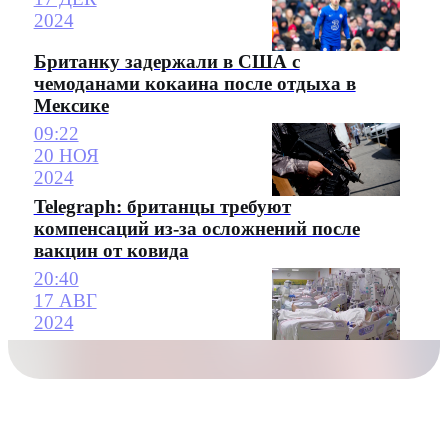
2024
Британку задержали в США с
чемоданами кокаина после отдыха в
Мексике
09:22
20 НОЯ
2024
Telegraph: британцы требуют
компенсаций из-за осложнений после
вакцин от ковида
20:40
17 АВГ
2024