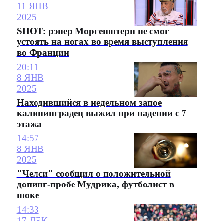
11 ЯНВ
2025
SHOT: рэпер Моргенштерн не смог
устоять на ногах во время выступления
во Франции
20:11
8 ЯНВ
2025
Находившийся в недельном запое
калининградец выжил при падении с 7
этажа
14:57
8 ЯНВ
2025
"Челси" сообщил о положительной
допинг-пробе Мудрика, футболист в
шоке
14:33
17 ДЕК