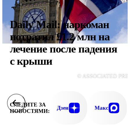
Daily Mail: наркоман
потратил £1.2 млн на
лечение после падения
с крыши
© ASSOCIATED PRE
СЛЕДИТЕ ЗА
Дзен
Макс
НОВОСТЯМИ: