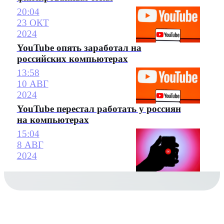
20:04
23 ОКТ
2024
YouTube опять заработал на
российских компьютерах
13:58
10 АВГ
2024
YouTube перестал работать у россиян
на компьютерах
15:04
8 АВГ
2024