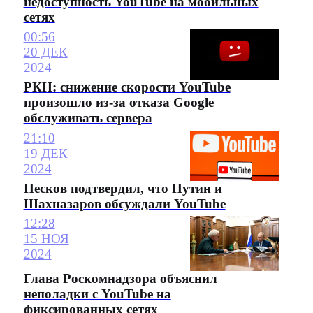
недоступность YouTube на мобильных
сетях
00:56
20 ДЕК
2024
РКН: снижение скорости YouTube
произошло из-за отказа Google
обслуживать сервера
21:10
19 ДЕК
2024
Песков подтвердил, что Путин и
Шахназаров обсуждали YouTube
12:28
15 НОЯ
2024
Глава Роскомнадзора объяснил
неполадки с YouTube на
фиксированных сетях