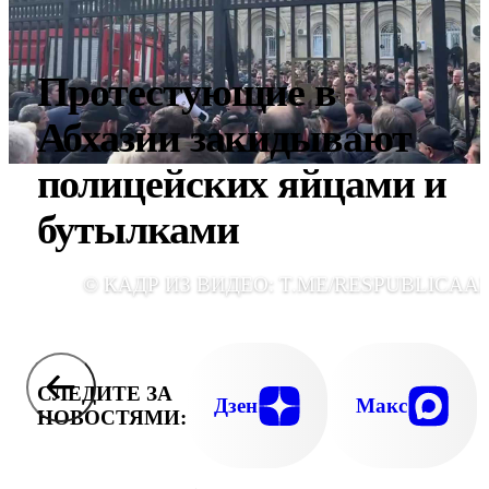
Протестующие в
Абхазии закидывают
полицейских яйцами и
бутылками
© КАДР ИЗ ВИДЕО: T.ME/RESPUBLICAA
СЛЕДИТЕ ЗА
Дзен
Макс
НОВОСТЯМИ: