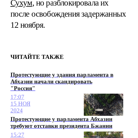
Сухум
, но разблокировала их
после освобождения задержанных
12 ноября.
ЧИТАЙТЕ ТАКЖЕ
Протестующие у здания парламента в
Абхазии начали скандировать
"Россия"
17:07
15 НОЯ
2024
Протестующие у парламента Абхазии
требуют отставки президента Бжании
15:27