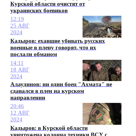
Курской области очистят от
украинских боевиков
12:19
25 АВГ
2024
Кадыров: ехавшие убивать русских
военные в плену говорят, что их
послали обманом
14:11
18 АВГ
2024
Алаудинов: ни один боец "Ахмата" не
сдавался в плен на курском
направлении
20:46
12 АВГ
2024
Кадыров: в Курской области
уничтожена колонна техники ВСУ с