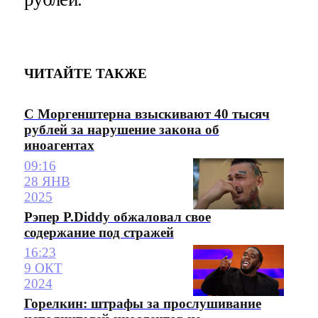
ЧИТАЙТЕ ТАКЖЕ
С Моргенштерна взыскивают 40 тысяч
рублей за нарушение закона об
иноагентах
09:16
28 ЯНВ
2025
Рэпер P.Diddy обжаловал свое
содержание под стражей
16:23
9 ОКТ
2024
Горелкин: штрафы за прослушивание