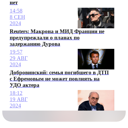
нет
14:58
8 СЕН
2024
Reuters: Макрона и МИД Франции не
предупреждали о планах по
задержанию Дурова
19:57
29 АВГ
2024
Добровинский: семья погибшего в ДТП
с Ефремовым не может повлиять на
УДО актера
18:12
19 АВГ
2024