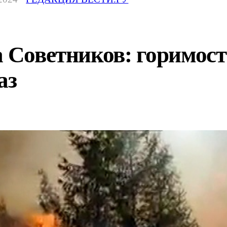
а Советников: горимост
аз