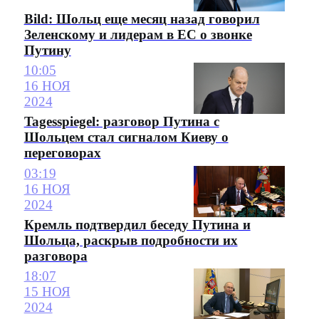
Bild: Шольц еще месяц назад говорил
Зеленскому и лидерам в ЕС о звонке
Путину
10:05
16 НОЯ
2024
Tagesspiegel: разговор Путина с
Шольцем стал сигналом Киеву о
переговорах
03:19
16 НОЯ
2024
Кремль подтвердил беседу Путина и
Шольца, раскрыв подробности их
разговора
18:07
15 НОЯ
2024