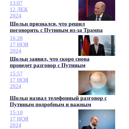
13:07
12 ДЕК
2024
Шольц признался, что решил
поговорить с Путиным из-за Трампа
16:28
17 НОЯ
2024
Шольц заявил, что скоро снова
проведет разговор с Путиным
15:57
17 НОЯ
2024
Шольц назвал телефонный разговор с
Путиным подробным и важным
15:10
17 НОЯ
2024