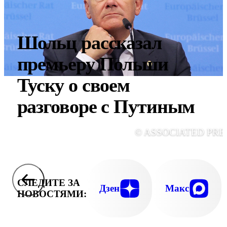
Шольц рассказал
премьеру Польши
Туску о своем
разговоре с Путиным
© ASSOCIATED PRE
СЛЕДИТЕ ЗА
Дзен
Макс
НОВОСТЯМИ: