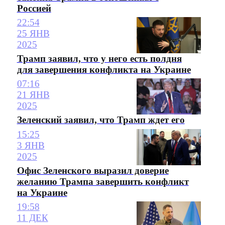
Россией
22:54
25 ЯНВ
2025
Трамп заявил, что у него есть полдня
для завершения конфликта на Украине
07:16
21 ЯНВ
2025
Зеленский заявил, что Трамп ждет его
15:25
3 ЯНВ
2025
Офис Зеленского выразил доверие
желанию Трампа завершить конфликт
на Украине
19:58
11 ДЕК