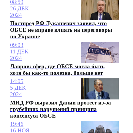
08:59
26 ДЕК
2024
Постпред РФ Лукашевич заявил, что
ОБСЕ не вправе влиять на переговоры
по Украине
09:03
11 ДЕК
2024
Лавров: сфер, где ОБСЕ могла быть
хотя бы как-то полезна, больше нет
14:05
5 ДЕК
2024
МИД РФ выразил Дании протест из-за
грубейших нарушений принципа
консенсуса ОБСЕ
19:46
16 НОЯ