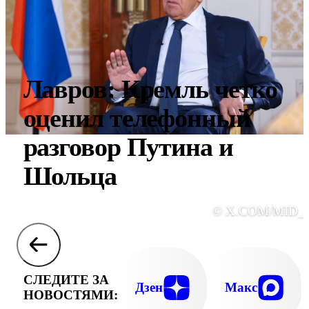
Лавров: Кремль четко
оценил телефонный
разговор Путина и
Шольца
© X.COM/MID_
СЛЕДИТЕ ЗА
Дзен
Макс
НОВОСТЯМИ: