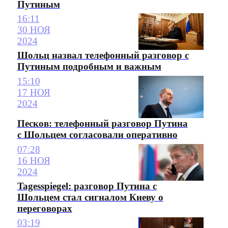
Путиным
16:11
30 НОЯ
2024
Шольц назвал телефонный разговор с
Путиным подробным и важным
15:10
17 НОЯ
2024
Песков: телефонный разговор Путина
с Шольцем согласовали оперативно
07:28
16 НОЯ
2024
Tagesspiegel: разговор Путина с
Шольцем стал сигналом Киеву о
переговорах
03:19