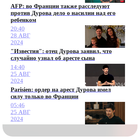
AFP: во Франции также расследуют
против Дурова дело о насилии над его
ребенком
20:40
28 АВГ
2024
"Известия": отец Дурова заявил, что
случайно узнал об аресте сына
14:40
25 АВГ
2024
Parisien: ордер на арест Дурова имел
силу только во Франции
05:46
25 АВГ
2024