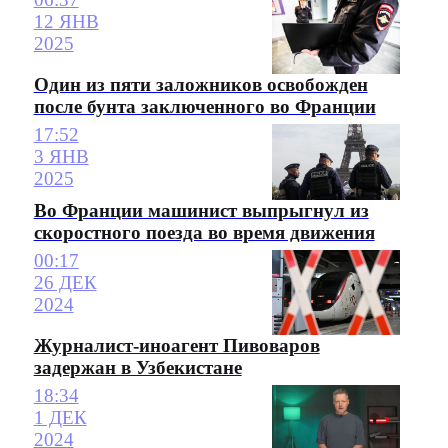
12 ЯНВ
2025
Один из пяти заложников освобожден
после бунта заключенного во Франции
17:52
3 ЯНВ
2025
Во Франции машинист выпрыгнул из
скоростного поезда во время движения
00:17
26 ДЕК
2024
Журналист-иноагент Пивоваров
задержан в Узбекистане
18:34
1 ДЕК
2024