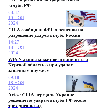
вглубь РФ
08:37
19 НОЯ
2024
США сообщили ФРГ о решении на
разрешение ударов вглубь России
14:27
18 НОЯ
2024
WP: Украина может не ограничиться
Курской областью при ударах
западным оружием
09:18
18 НОЯ
2024
Axios: США передали Украине
решение по ударам вглубь РФ около
трех дней назад