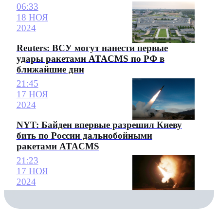
06:33
18 НОЯ
2024
Reuters: ВСУ могут нанести первые
удары ракетами ATACMS по РФ в
ближайшие дни
21:45
17 НОЯ
2024
NYT: Байден впервые разрешил Киеву
бить по России дальнобойными
ракетами ATACMS
21:23
17 НОЯ
2024