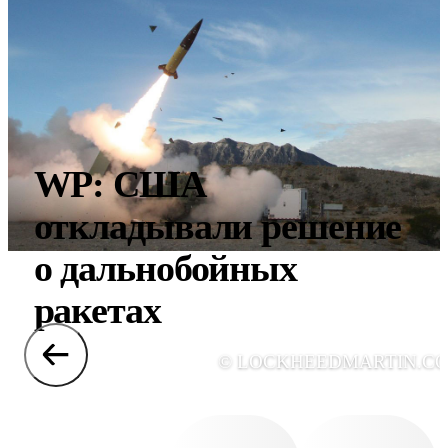
WP: США
откладывали решение
о дальнобойных
ракетах
© LOCKHEEDMARTIN.C