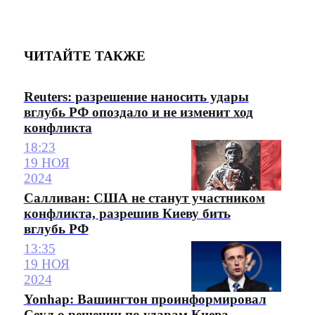
ЧИТАЙТЕ ТАКЖЕ
Reuters: разрешение наносить удары
вглубь РФ опоздало и не изменит ход
конфликта
18:23
19 НОЯ
2024
Салливан: США не станут участником
конфликта, разрешив Киеву бить
вглубь РФ
13:35
19 НОЯ
2024
Yonhap: Вашингтон проинформировал
Сеул о решении по ударам Киева