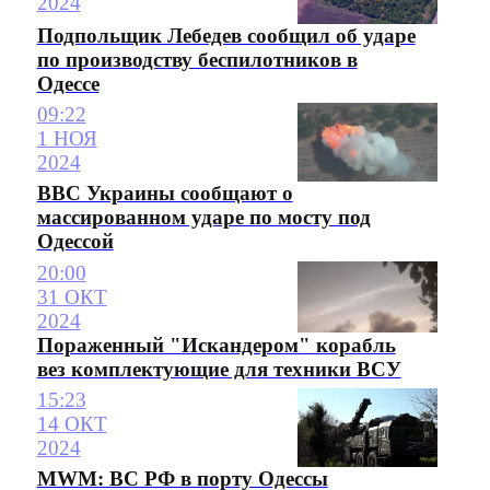
2024
Подпольщик Лебедев сообщил об ударе
по производству беспилотников в
Одессе
09:22
1 НОЯ
2024
ВВС Украины сообщают о
массированном ударе по мосту под
Одессой
20:00
31 ОКТ
2024
Пораженный "Искандером" корабль
вез комплектующие для техники ВСУ
15:23
14 ОКТ
2024
MWM: ВС РФ в порту Одессы