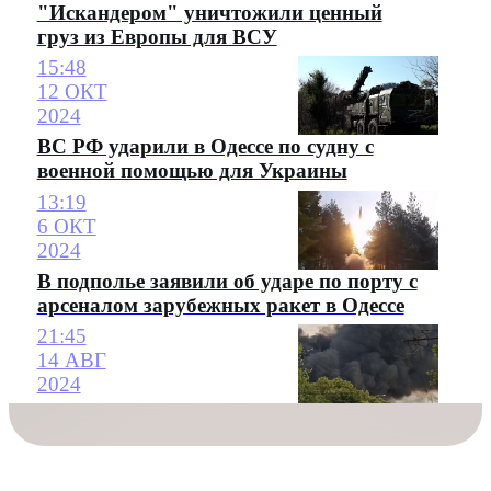
"Искандером" уничтожили ценный
груз из Европы для ВСУ
15:48
12 ОКТ
2024
ВС РФ ударили в Одессе по судну с
военной помощью для Украины
13:19
6 ОКТ
2024
В подполье заявили об ударе по порту с
арсеналом зарубежных ракет в Одессе
21:45
14 АВГ
2024