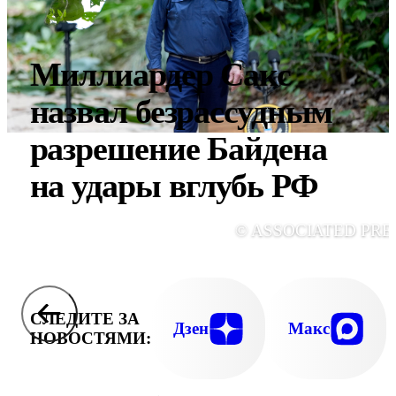
Миллиардер Сакс
назвал безрассудным
разрешение Байдена
на удары вглубь РФ
© ASSOCIATED PRE
СЛЕДИТЕ ЗА
Дзен
Макс
НОВОСТЯМИ: