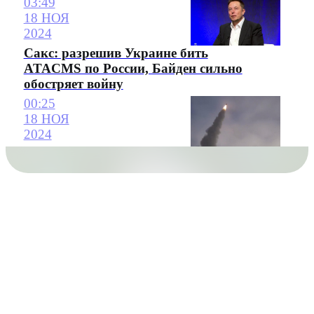
03:49
18 НОЯ
2024
Сакс: разрешив Украине бить
ATACMS по России, Байден сильно
обостряет войну
00:25
18 НОЯ
2024