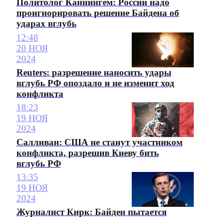
Политолог Каннингем: России надо
проигнорировать решение Байдена об
ударах вглубь
12:48
20 НОЯ
2024
Reuters: разрешение наносить удары
вглубь РФ опоздало и не изменит ход
конфликта
18:23
19 НОЯ
2024
Салливан: США не станут участником
конфликта, разрешив Киеву бить
вглубь РФ
13:35
19 НОЯ
2024
Журналист Кирк: Байден пытается