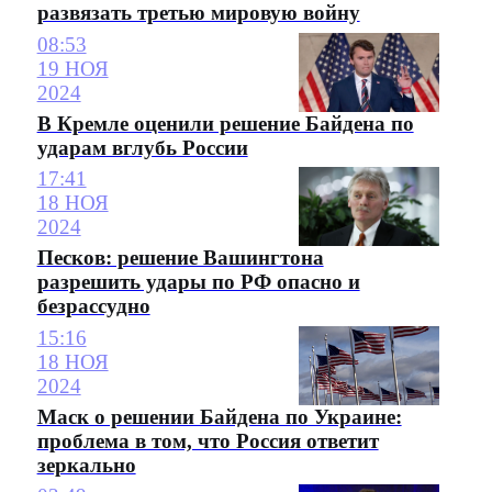
развязать третью мировую войну
08:53
19 НОЯ
2024
В Кремле оценили решение Байдена по
ударам вглубь России
17:41
18 НОЯ
2024
Песков: решение Вашингтона
разрешить удары по РФ опасно и
безрассудно
15:16
18 НОЯ
2024
Маск о решении Байдена по Украине:
проблема в том, что Россия ответит
зеркально