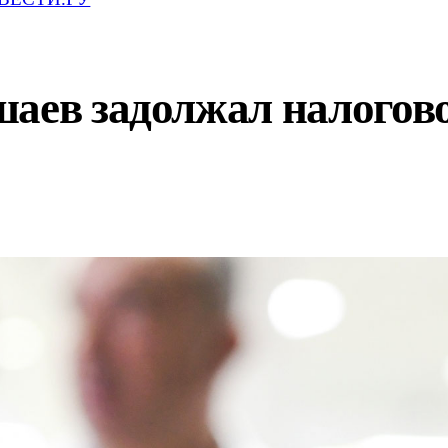
аев задолжал налогово