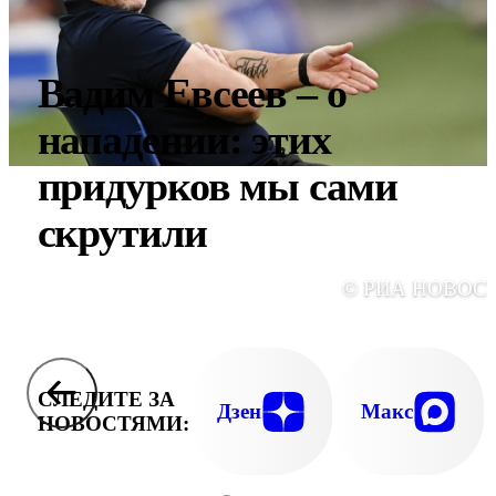
Вадим Евсеев – о
нападении: этих
придурков мы сами
скрутили
© РИА НОВОС
СЛЕДИТЕ ЗА
Дзен
Макс
НОВОСТЯМИ: