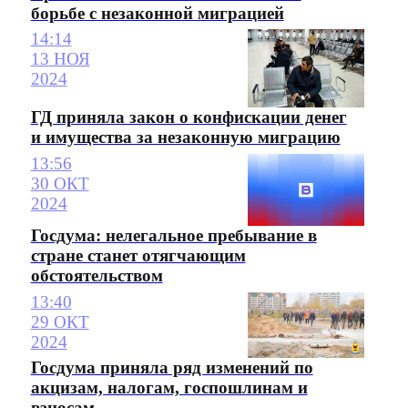
борьбе с незаконной миграцией
14:14
13 НОЯ
2024
ГД приняла закон о конфискации денег
и имущества за незаконную миграцию
13:56
30 ОКТ
2024
Госдума: нелегальное пребывание в
стране станет отягчающим
обстоятельством
13:40
29 ОКТ
2024
Госдума приняла ряд изменений по
акцизам, налогам, госпошлинам и
взносам