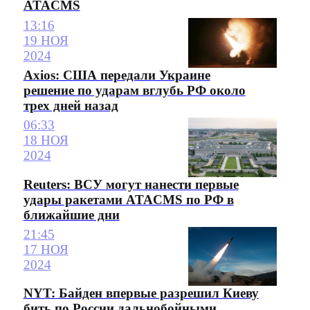
ATACMS
13:16
19 НОЯ
2024
Axios: США передали Украине
решение по ударам вглубь РФ около
трех дней назад
06:33
18 НОЯ
2024
Reuters: ВСУ могут нанести первые
удары ракетами ATACMS по РФ в
ближайшие дни
21:45
17 НОЯ
2024
NYT: Байден впервые разрешил Киеву
бить по России дальнобойными