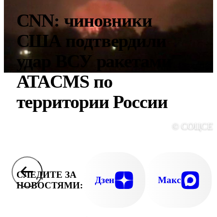
CNN: чиновники
США подтвердили
удар ВСУ ракетами
ATACMS по
территории России
© СОЦСЕ
СЛЕДИТЕ ЗА
Дзен
Макс
НОВОСТЯМИ: