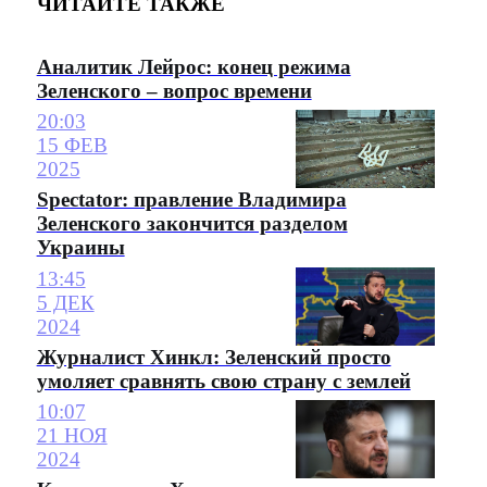
ЧИТАЙТЕ ТАКЖЕ
Аналитик Лейрос: конец режима
Зеленского – вопрос времени
20:03
15 ФЕВ
2025
Spectator: правление Владимира
Зеленского закончится разделом
Украины
13:45
5 ДЕК
2024
Журналист Хинкл: Зеленский просто
умоляет сравнять свою страну с землей
10:07
21 НОЯ
2024