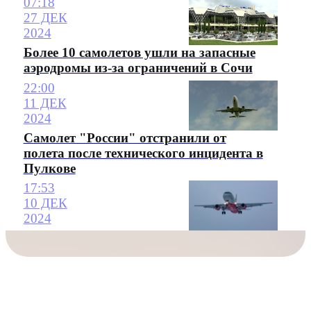
07:18
27 ДЕК
2024
Более 10 самолетов ушли на запасные
аэродромы из-за ограничений в Сочи
22:00
11 ДЕК
2024
Самолет "России" отстранили от
полета после технического инцидента в
Пулкове
17:53
10 ДЕК
2024