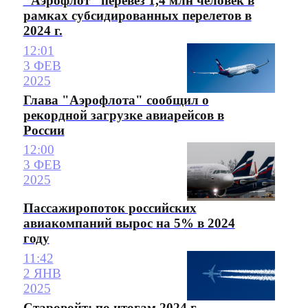
"Аэрофлот" перевез 1,4 млн человек в
рамках субсидированных перелетов в
2024 г.
12:01
3 ФЕВ
2025
Глава "Аэрофлота" сообщил о
рекордной загрузке авиарейсов в
России
12:00
3 ФЕВ
2025
Пассажиропоток российских
авиакомпаний вырос на 5% в 2024
году
11:42
2 ЯНВ
2025
Старовойт: по итогам 2024 г.