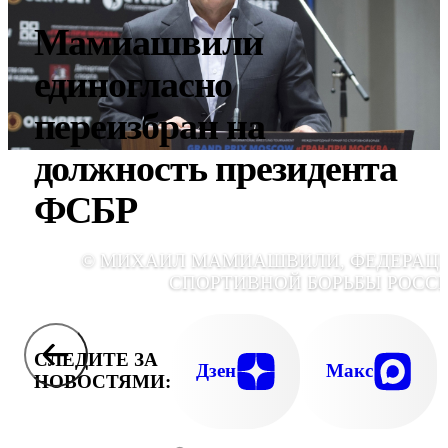
Мамиашвили
единогласно
переизбран на
должность президента
ФСБР
© МИХАИЛ МАМИАШВИЛИ, ФЕДЕРАЦ
СПОРТИВНОЙ БОРЬБЫ РОСС
СЛЕДИТЕ ЗА
Дзен
Макс
НОВОСТЯМИ: