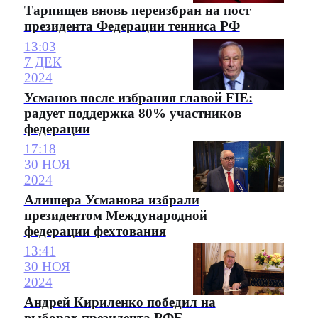
Тарпищев вновь переизбран на пост
президента Федерации тенниса РФ
13:03
7 ДЕК
2024
Усманов после избрания главой FIE:
радует поддержка 80% участников
федерации
17:18
30 НОЯ
2024
Алишера Усманова избрали
президентом Международной
федерации фехтования
13:41
30 НОЯ
2024
Андрей Кириленко победил на
выборах президента РФБ