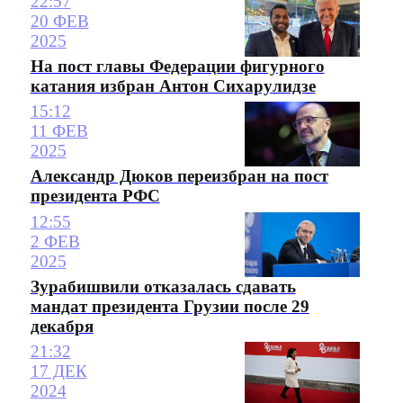
22:57
20 ФЕВ
2025
На пост главы Федерации фигурного
катания избран Антон Сихарулидзе
15:12
11 ФЕВ
2025
Александр Дюков переизбран на пост
президента РФС
12:55
2 ФЕВ
2025
Зурабишвили отказалась сдавать
мандат президента Грузии после 29
декабря
21:32
17 ДЕК
2024