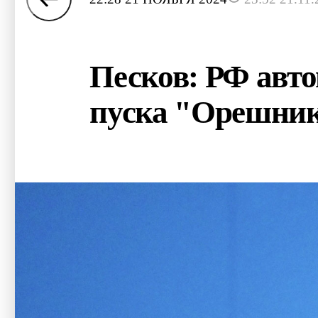
Песков: РФ авт
пуска "Орешни