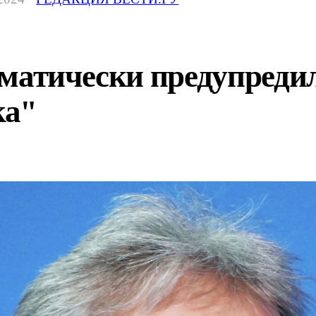
оматически предупреди
ка"