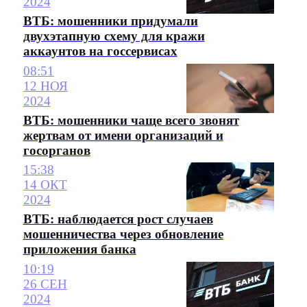
2024
ВТБ: мошенники придумали
двухэтапную схему для кражи
аккаунтов на госсервисах
08:51
12 НОЯ
2024
ВТБ: мошенники чаще всего звонят
жертвам от имени организаций и
госорганов
15:38
14 ОКТ
2024
ВТБ: наблюдается рост случаев
мошенничества через обновление
приложения банка
10:19
26 СЕН
2024