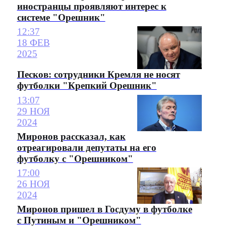
иностранцы проявляют интерес к
системе "Орешник"
12:37
18 ФЕВ
2025
Песков: сотрудники Кремля не носят
футболки "Крепкий Орешник"
13:07
29 НОЯ
2024
Миронов рассказал, как
отреагировали депутаты на его
футболку с "Орешником"
17:00
26 НОЯ
2024
Миронов пришел в Госдуму в футболке
с Путиным и "Орешником"