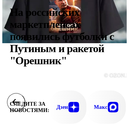
На российских
маркетплейсах
появились футболки с
Путиным и ракетой
"Орешник"
© OZON.
СЛЕДИТЕ ЗА
Дзен
Макс
НОВОСТЯМИ: