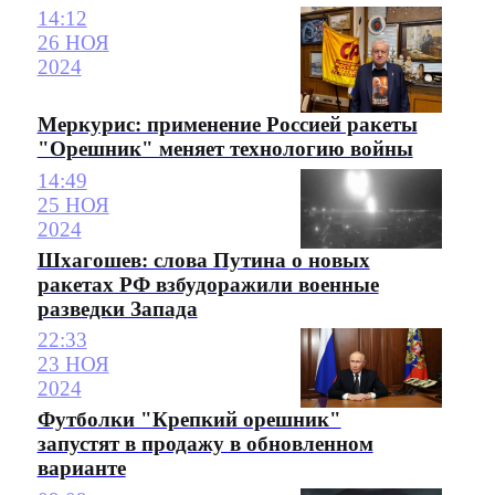
14:12
26 НОЯ
2024
Меркурис: применение Россией ракеты
"Орешник" меняет технологию войны
14:49
25 НОЯ
2024
Шхагошев: слова Путина о новых
ракетах РФ взбудоражили военные
разведки Запада
22:33
23 НОЯ
2024
Футболки "Крепкий орешник"
запустят в продажу в обновленном
варианте