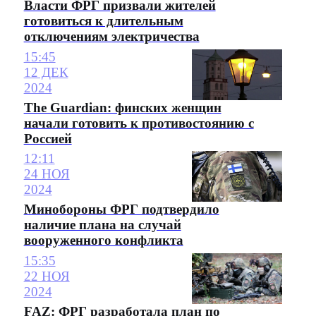
Власти ФРГ призвали жителей
готовиться к длительным
отключениям электричества
15:45
12 ДЕК
2024
The Guardian: финских женщин
начали готовить к противостоянию с
Россией
12:11
24 НОЯ
2024
Минобороны ФРГ подтвердило
наличие плана на случай
вооруженного конфликта
15:35
22 НОЯ
2024
FAZ: ФРГ разработала план по