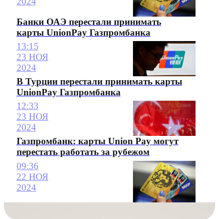
2024
Банки ОАЭ перестали принимать
карты UnionPay Газпромбанка
13:15
23 НОЯ
2024
В Турции перестали принимать карты
UnionPay Газпромбанка
12:33
23 НОЯ
2024
Газпромбанк: карты Union Pay могут
перестать работать за рубежом
09:36
22 НОЯ
2024