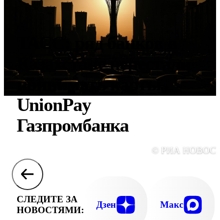
ТАСС: ряд банков в
Казахстане перестали
принимать карты
UnionPay
Газпромбанка
© РИА НОВОС
СЛЕДИТЕ ЗА
Дзен
Макс
НОВОСТЯМИ: