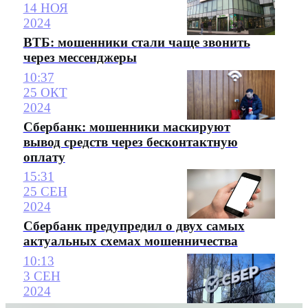
14 НОЯ
2024
ВТБ: мошенники стали чаще звонить
через мессенджеры
10:37
25 ОКТ
2024
Сбербанк: мошенники маскируют
вывод средств через бесконтактную
оплату
15:31
25 СЕН
2024
Сбербанк предупредил о двух самых
актуальных схемах мошенничества
10:13
3 СЕН
2024