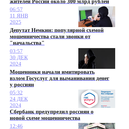
жителей России около 300 млрд рублей
06:57
11 ЯНВ
2025
Депутат Немкин: популярной схемой
мошенничества стали звонки от
"начальства"
03:57
30 ДЕК
2024
Мошенники начали имитировать
взлом Госуслуг для выманивания денег
у россиян
05:32
24 ДЕК
2024
Сбербанк предупредил россиян о
новой схеме мошенничества
12:46