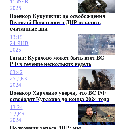
11 ФЕВ
2025
Военкор Кукушкин: до освобождения
Великой Новоселки в ДНР остались
считанные дни
13:15
24 ЯНВ
2025
Гагин: Курахово может быть взят ВС
РФ в течение нескольких недель
03:42
25 ДЕК
2024
Военкор Харченко уверен, что ВС РФ
освободят Курахово до конца 2024 года
13:24
5 ДЕК
2024
Полковник запаса ДНР: мы