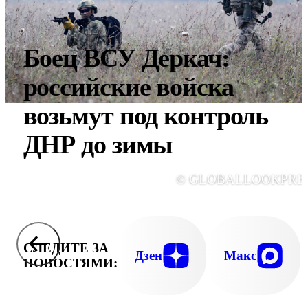
Боец ВСУ Деркач:
российские войска
возьмут под контроль
ДНР до зимы
© GLOBALLOOKPRE
СЛЕДИТЕ ЗА
Дзен
Макс
НОВОСТЯМИ: