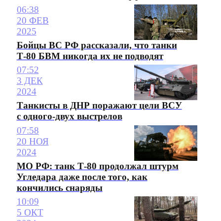
06:38
20 ФЕВ
2025
Бойцы ВС РФ рассказали, что танки
Т-80 БВМ никогда их не подводят
07:52
3 ДЕК
2024
Танкисты в ДНР поражают цели ВСУ
с одного-двух выстрелов
07:58
20 НОЯ
2024
МО РФ: танк Т-80 продолжал штурм
Угледара даже после того, как
кончились снаряды
10:09
5 ОКТ