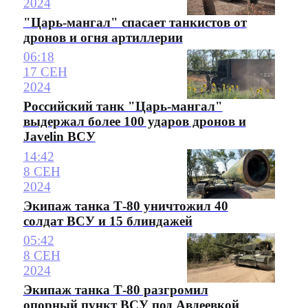
2024
"Царь-мангал" спасает танкистов от
дронов и огня артиллерии
06:18
17 СЕН
2024
Российский танк "Царь-мангал"
выдержал более 100 ударов дронов и
Javelin ВСУ
14:42
8 СЕН
2024
Экипаж танка Т-80 уничтожил 40
солдат ВСУ и 15 блиндажей
05:42
8 СЕН
2024
Экипаж танка Т-80 разгромил
опорный пункт ВСУ под Авдеевкой