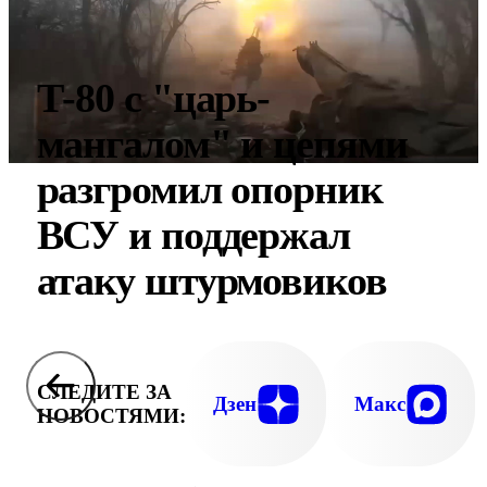
Т-80 с "царь-
мангалом" и цепями
разгромил опорник
ВСУ и поддержал
атаку штурмовиков
СЛЕДИТЕ ЗА
Дзен
Макс
НОВОСТЯМИ: