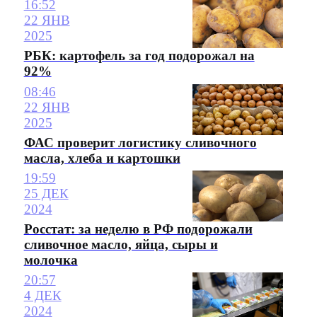
16:52
22 ЯНВ
2025
РБК: картофель за год подорожал на
92%
08:46
22 ЯНВ
2025
ФАС проверит логистику сливочного
масла, хлеба и картошки
19:59
25 ДЕК
2024
Росстат: за неделю в РФ подорожали
сливочное масло, яйца, сыры и
молочка
20:57
4 ДЕК
2024