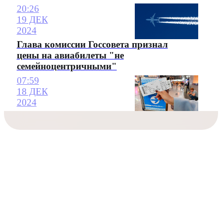
20:26
19 ДЕК
2024
Глава комиссии Госсовета признал
цены на авиабилеты "не
семейноцентричными"
07:59
18 ДЕК
2024