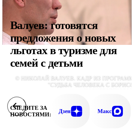
Валуев: готовятся
предложения о новых
льготах в туризме для
семей с детьми
© НИКОЛАЙ ВАЛУЕВ. КАДР ИЗ ПРОГРАМ
"СУДЬБА ЧЕЛОВЕКА С БОРИС
КОРЧЕВНИКОВЫ
СЛЕДИТЕ ЗА
Дзен
Макс
НОВОСТЯМИ: