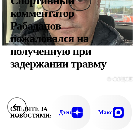
Спортивный
комментатор
Рабаданов
пожаловался на
полученную при
задержании травму
© СОЦСЕ
СЛЕДИТЕ ЗА
Дзен
Макс
НОВОСТЯМИ: