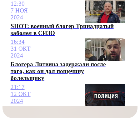
12:30
7 НОЯ
2024
SHOT: военный блогер Тринадцатый
заболел в СИЗО
16:34
31 ОКТ
2024
Блогера Литвина задержали после
того, как он дал пощечину
болельщику
21:17
12 ОКТ
2024