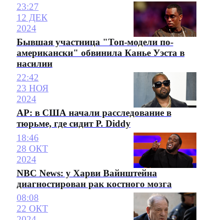
23:27
12 ДЕК
2024
Бывшая участница "Топ-модели по-
американски" обвинила Канье Уэста в
насилии
22:42
23 НОЯ
2024
AP: в США начали расследование в
тюрьме, где сидит P. Diddy
18:46
28 ОКТ
2024
NBC News: у Харви Вайнштейна
диагностирован рак костного мозга
08:08
22 ОКТ
2024