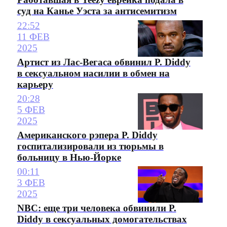
суд на Канье Уэста за антисемитизм
22:52
11 ФЕВ
2025
Артист из Лас-Вегаса обвинил P. Diddy
в сексуальном насилии в обмен на
карьеру
20:28
5 ФЕВ
2025
Американского рэпера P. Diddy
госпитализировали из тюрьмы в
больницу в Нью-Йорке
00:11
3 ФЕВ
2025
NBC: еще три человека обвинили P.
Diddy в сексуальных домогательствах