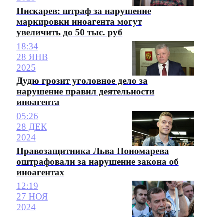
Пискарев: штраф за нарушение
маркировки иноагента могут
увеличить до 50 тыс. руб
18:34
28 ЯНВ
2025
Дудю грозит уголовное дело за
нарушение правил деятельности
иноагента
05:26
28 ДЕК
2024
Правозащитника Льва Пономарева
оштрафовали за нарушение закона об
иноагентах
12:19
27 НОЯ
2024