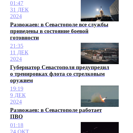
01:47
31 ДЕК
2024
Развожаев: в Севастополе все службы
приведены в состояние боевой
готовности
21:35
11 ДЕК
2024
Губернатор Севастополя предупредил
о тренировках флота со стрелковым
оружием
19:19
9 ДЕК
2024
Развожаев: в Севастополе работает
ПВО
01:18
24 ОКТ