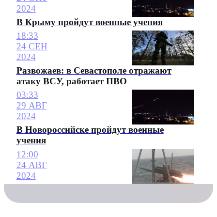
2024
В Крыму пройдут военные учения
18:33
24 СЕН
2024
Развожаев: в Севастополе отражают
атаку ВСУ, работает ПВО
03:33
29 АВГ
2024
В Новороссийске пройдут военные
учения
12:00
24 АВГ
2024