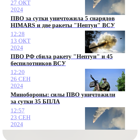
27 ОКТ
2024
ПВО за сутки уничтожила 5 снарядов
HIMARS и две ракеты "Нептун" ВСУ
12:28
13 ОКТ
2024
ПВО РФ сбила ракету "Нептун" и 45
беспилотников ВСУ
12:20
26 СЕН
2024
Минобороны: силы ПВО уничтожили
за сутки 35 БПЛА
12:57
23 СЕН
2024