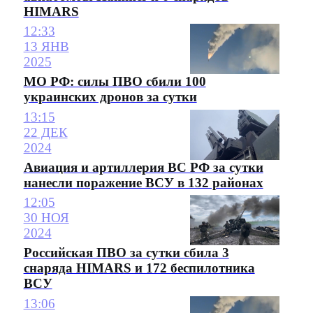
HIMARS
12:33
13 ЯНВ
2025
МО РФ: силы ПВО сбили 100
украинских дронов за сутки
13:15
22 ДЕК
2024
Авиация и артиллерия ВС РФ за сутки
нанесли поражение ВСУ в 132 районах
12:05
30 НОЯ
2024
Российская ПВО за сутки сбила 3
снаряда HIMARS и 172 беспилотника
ВСУ
13:06