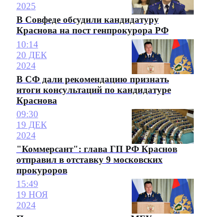
2025
В Совфеде обсудили кандидатуру
Краснова на пост генпрокурора РФ
10:14
20 ДЕК
2024
В СФ дали рекомендацию признать
итоги консультаций по кандидатуре
Краснова
09:30
19 ДЕК
2024
"Коммерсант": глава ГП РФ Краснов
отправил в отставку 9 московских
прокуроров
15:49
19 НОЯ
2024