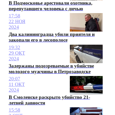
В Подмосковье арестовали охотника,
перепутавшего человека с дичью
17:58
22 НОЯ
2024
Два калининградца убили приятеля и
закопали его в лесополосе
19:32
29 ОКТ
2024
Задержаны подозреваемые в убийстве
молодого мужчины в Петрозаводске
20:07
11 ОКТ
2024
В Смоленске раскрыто убийство 21-
летней давности
15:58