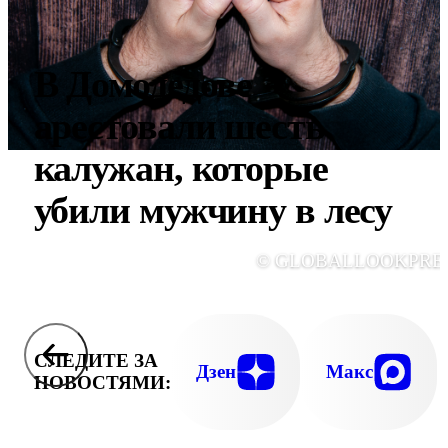
В Домодедове
арестовали шесть
калужан, которые
убили мужчину в лесу
© GLOBALLOOKPRE
СЛЕДИТЕ ЗА
Дзен
Макс
НОВОСТЯМИ: