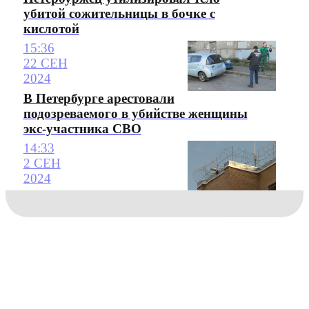
убитой сожительницы в бочке с
кислотой
15:36
22 СЕН
2024
В Петербурге арестовали
подозреваемого в убийстве женщины
экс-участника СВО
14:33
2 СЕН
2024