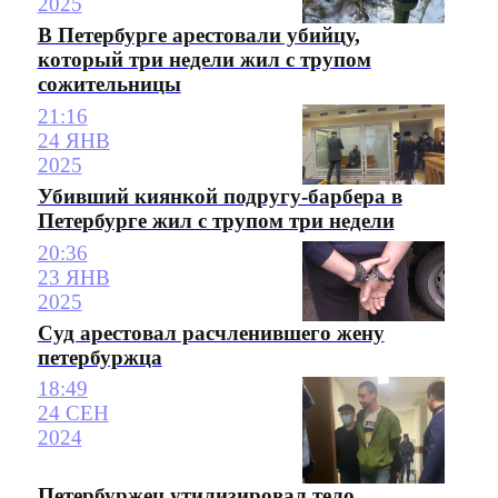
2025
В Петербурге арестовали убийцу,
который три недели жил с трупом
сожительницы
21:16
24 ЯНВ
2025
Убивший киянкой подругу-барбера в
Петербурге жил с трупом три недели
20:36
23 ЯНВ
2025
Суд арестовал расчленившего жену
петербуржца
18:49
24 СЕН
2024
Петербуржец утилизировал тело