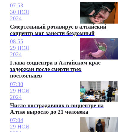
07:53
30 НОЯ
2024
Смертельный ротавирус в алтайский
соццентр мог занести бездомный
08:55
29 НОЯ
2024
Глава соццентра в Алтайском крае
задержан после смерти трех
постояльцев
07:30
29 НОЯ
2024
Число пострадавших в соццентре на
Алтае выросло до 21 человека
07:04
29 НОЯ