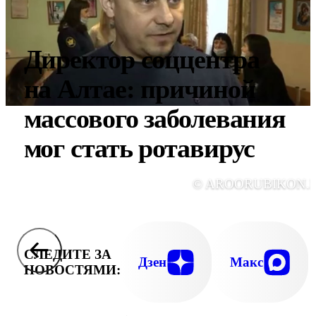
Директор соццентра
на Алтае: причиной
массового заболевания
мог стать ротавирус
© AROORUBIKON.
СЛЕДИТЕ ЗА
Дзен
Макс
НОВОСТЯМИ: