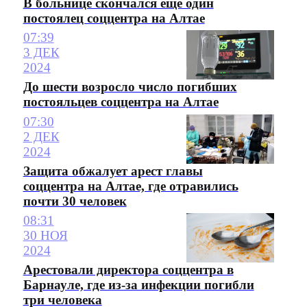
В больнице скончался еще один
постоялец соццентра на Алтае
07:39
3 ДЕК
2024
До шести возросло число погибших
постояльцев соццентра на Алтае
07:30
2 ДЕК
2024
Защита обжалует арест главы
соццентра на Алтае, где отравились
почти 30 человек
08:31
30 НОЯ
2024
Арестовали директора соццентра в
Барнауле, где из-за инфекции погибли
три человека