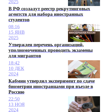
2025
В РФ создадут реестр рекрутинговых
агентств для набора иностранных
студентов
08:16
15 ЯНВ
2025
Утвержден перечень организаций,
уполномоченных проводить экзамены
для мигрантов
18:42
10 ДЕК
2024
Кабмин утвердил эксперимент по сдаче
биометрии иностранцами при въезде в
Россию
22:50
13 НОЯ
2024