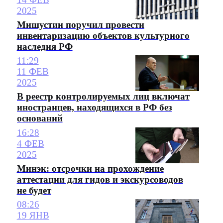
2025
Мишустин поручил провести
инвентаризацию объектов культурного
наследия РФ
11:29
11 ФЕВ
2025
В реестр контролируемых лиц включат
иностранцев, находящихся в РФ без
оснований
16:28
4 ФЕВ
2025
Минэк: отсрочки на прохождение
аттестации для гидов и экскурсоводов
не будет
08:26
19 ЯНВ