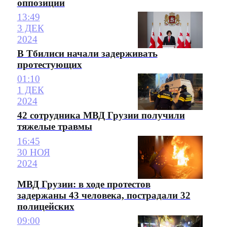
оппозиции
13:49
3 ДЕК
2024
В Тбилиси начали задерживать
протестующих
01:10
1 ДЕК
2024
42 сотрудника МВД Грузии получили
тяжелые травмы
16:45
30 НОЯ
2024
МВД Грузии: в ходе протестов
задержаны 43 человека, пострадали 32
полицейских
09:00