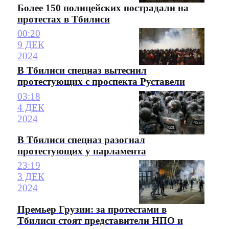
Более 150 полицейских пострадали на
протестах в Тбилиси
00:20
9 ДЕК
2024
В Тбилиси спецназ вытеснил
протестующих с проспекта Руставели
03:18
4 ДЕК
2024
В Тбилиси спецназ разогнал
протестующих у парламента
23:19
3 ДЕК
2024
Премьер Грузии: за протестами в
Тбилиси стоят представители НПО и