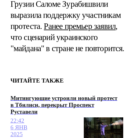
Грузии Саломе Зурабишвили
выразила поддержку участникам
протеста.
Ранее премьер заявил
,
что сценарий украинского
"майдана" в стране не повторится.
ЧИТАЙТЕ ТАКЖЕ
Митингующие устроили новый протест
в Тбилиси, перекрыт Проспект
Руставели
22:42
6 ЯНВ
2025