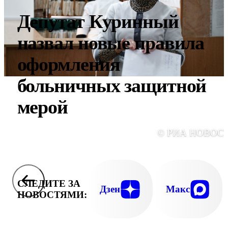
Депутат Куринный
назвал новые правила
оформления
больничных защитной
мерой
© РИА НОВОС
СЛЕДИТЕ ЗА
Дзен
Макс
НОВОСТЯМИ: