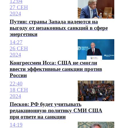
12:04
27 СЕН
2024
Путин: страны Запада надеются на
выгоду от незаконных санкций в сфере
энергетики
14:27
26 СЕН
2024
Конгрессмен Исса: США не смогли
ввести эффективные санкции против
России
22:40
18 СЕН
2024
Песков: РФ будет учитывать
редакционную политику СМИ США
при ответе на санкции
14:19