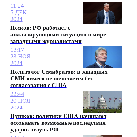
11:24
5 ДЕК
2024
Песков: РФ работает с
анализирующими ситуацию в мире
западными журналистами
13:17
23 НОЯ
2024
Политолог Семибратов: в западных
СМИ ничего не появляется без
согласования с США
22:44
20 НОЯ
2024
Пушков: политики США начинают
осознавать возможные последствия
ударов вглубь РФ