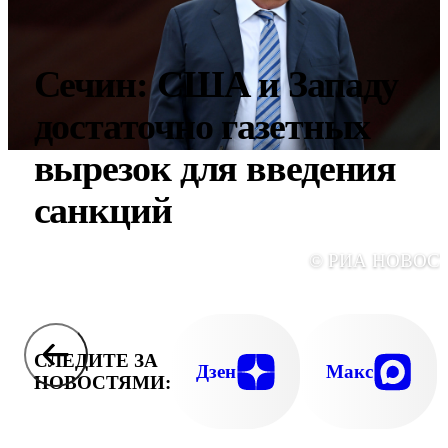
Сечин: США и Западу
достаточно газетных
вырезок для введения
санкций
© РИА НОВОС
СЛЕДИТЕ ЗА
Дзен
Макс
НОВОСТЯМИ: