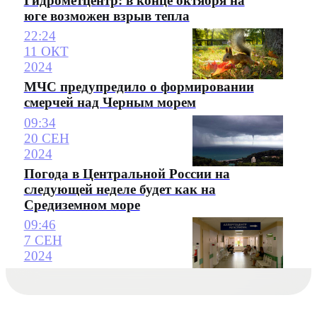
Гидрометцентр: в конце октября на
юге возможен взрыв тепла
22:24
11 ОКТ
2024
МЧС предупредило о формировании
смерчей над Черным морем
09:34
20 СЕН
2024
Погода в Центральной России на
следующей неделе будет как на
Средиземном море
09:46
7 СЕН
2024