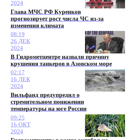
2024
Глава МЧС РФ Куренков
прогнозирует рост числа ЧС из-за
изменения климата
08:19
26 ДЕК
2024
В Гидрометцентре назвали причину
крушения танкеров в Азовском море
02:17
16 ДЕК
2024
Вильфанд предупредил о
стремительном понижении
температуры на юге России
09:25
16 ОКТ
2024