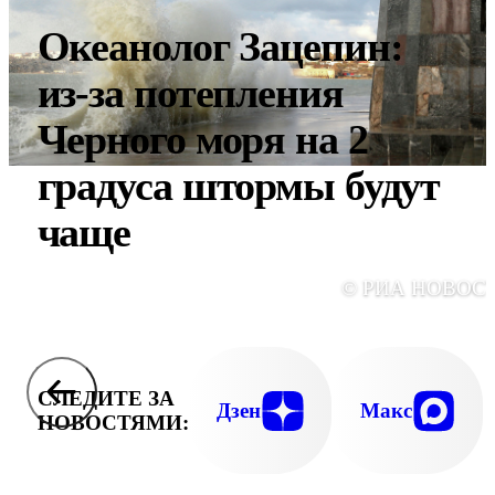
Океанолог Зацепин:
из-за потепления
Черного моря на 2
градуса штормы будут
чаще
© РИА НОВОС
СЛЕДИТЕ ЗА
Дзен
Макс
НОВОСТЯМИ: